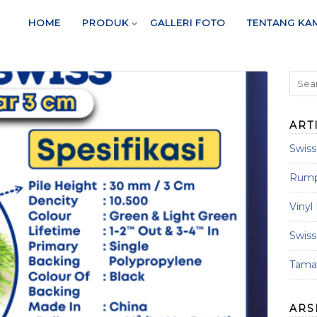
HOME
PRODUK
GALLERI FOTO
TENTANG KA
ART
Swis
Rumpu
Vinyl
Swis
Taman
ARS