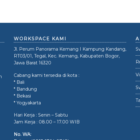
WORKSPACE KAMI
A
Jl. Perum Panorama Kemang I Kampung Kandang,
S
RT03/01, Tegal, Kec. Kemang, Kabupaten Bogor,
R
Jawa Barat 16320
V
Cabang kami tersedia di kota :
n
* Bali
S
* Bandung
* Bekasi
Ta
* Yogyakarta
Hari Kerja : Senin – Sabtu
Jam Kerja : 08.00 – 17.00 WIB
No. WA: