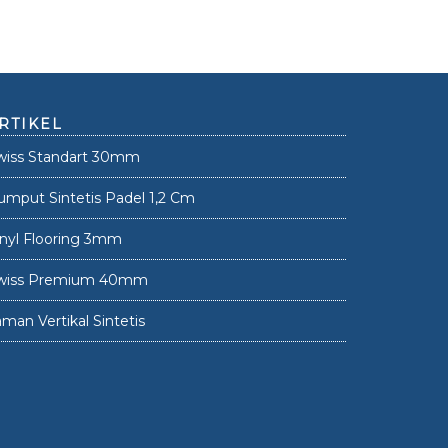
RTIKEL
wiss Standart 30mm
umput Sintetis Padel 1,2 Cm
inyl Flooring 3mm
wiss Premium 40mm
man Vertikal Sintetis