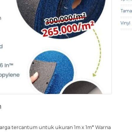
Taman
Vinyl
m
 Harga tercantum untuk ukuran 1m x 1m* Warna