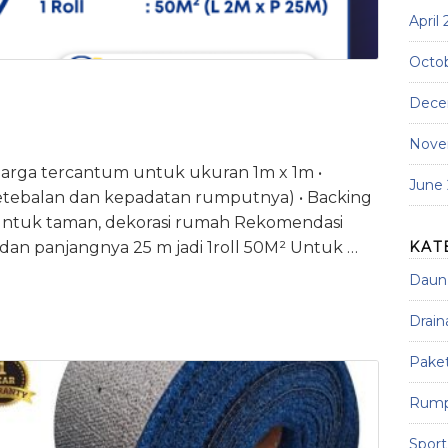
April
Octo
Dece
Nove
 Harga tercantum untuk ukuran 1m x 1m •
June
t ketebalan dan kepadatan rumputnya) • Backing
 untuk taman, dekorasi rumah Rekomendasi
 dan panjangnya 25 m jadi 1roll 50M² Untuk …
KAT
Daun 
Drain
Paket
Rumpu
Sport