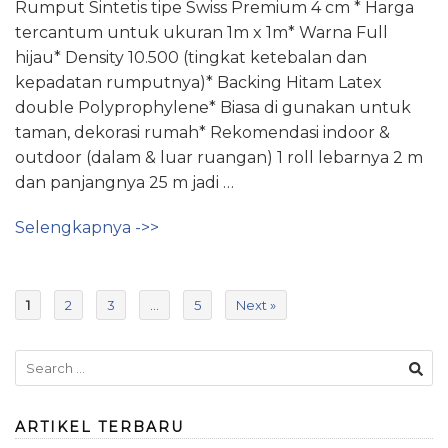
Rumput Sintetis tipe Swiss Premium 4 cm * Harga
tercantum untuk ukuran 1m x 1m* Warna Full
hijau* Density 10.500 (tingkat ketebalan dan
kepadatan rumputnya)* Backing Hitam Latex
double Polyprophylene* Biasa di gunakan untuk
taman, dekorasi rumah* Rekomendasi indoor &
outdoor (dalam & luar ruangan) 1 roll lebarnya 2 m
dan panjangnya 25 m jadi …
Selengkapnya ->>
1
2
3
…
5
Next »
ARTIKEL TERBARU