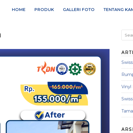
HOME
PRODUK
GALLERI FOTO
TENTANG KA
m
ART
Swis
Rumpu
Vinyl
Swis
Taman
ARS