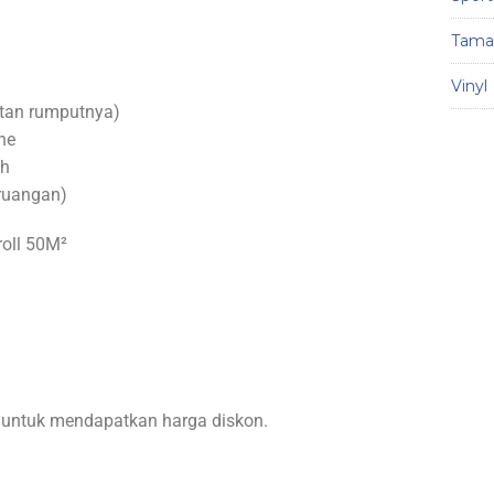
Taman
Vinyl
atan rumputnya)
ne
ah
 ruangan)
roll 50M²
 untuk mendapatkan harga diskon.