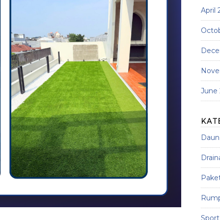
April
Octo
Dece
Nove
June
KAT
Daun 
Drain
Paket
Rumpu
Sport