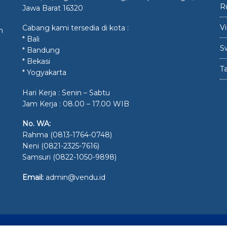
R
Jawa Barat 16320
V
Cabang kami tersedia di kota :
n
* Bali
S
* Bandung
* Bekasi
Ta
* Yogyakarta
Hari Kerja : Senin – Sabtu
Jam Kerja : 08.00 – 17.00 WIB
No. WA:
Rahma (0813-1764-0748)
Neni (0821-2325-7616)
Samsuri (0822-1050-9898)
Email:
admin@vendu.id