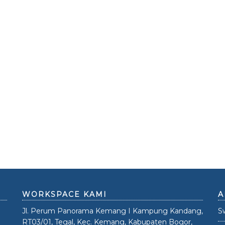
WORKSPACE KAMI
A
Jl. Perum Panorama Kemang I Kampung Kandang,
S
RT03/01, Tegal, Kec. Kemang, Kabupaten Bogor,