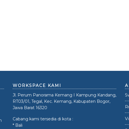
WORKSPACE KAMI
A
Jl. Perum Panorama Kemang I Kampung Kandang,
S
RT03/01, Tegal, Kec. Kemang, Kabupaten Bogor,
R
Jawa Barat 16320
V
Cabang kami tersedia di kota :
n
* Bali