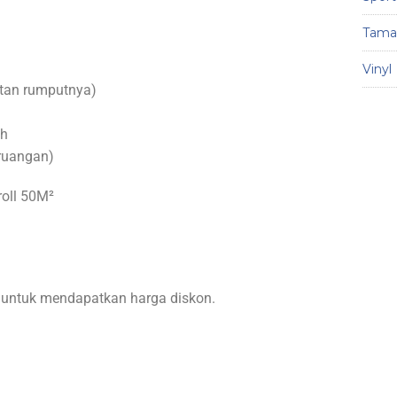
Taman
Vinyl
atan rumputnya)
ah
 ruangan)
roll 50M²
 untuk mendapatkan harga diskon.