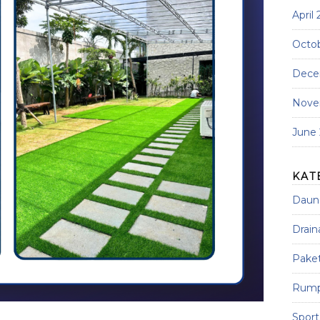
April
Octo
Dece
Nove
June
KAT
Daun 
Drain
Paket
Rumpu
Sport