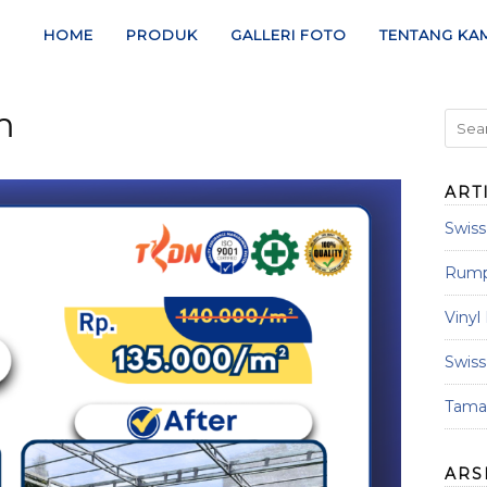
HOME
PRODUK
GALLERI FOTO
TENTANG KA
m
ART
Swis
Rumpu
Vinyl
Swis
Taman
ARS