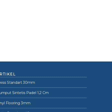
RTIKEL
wiss Standart 30mm
umput Sintetis Padel 1,2 Cm
inyl Flooring 3mm