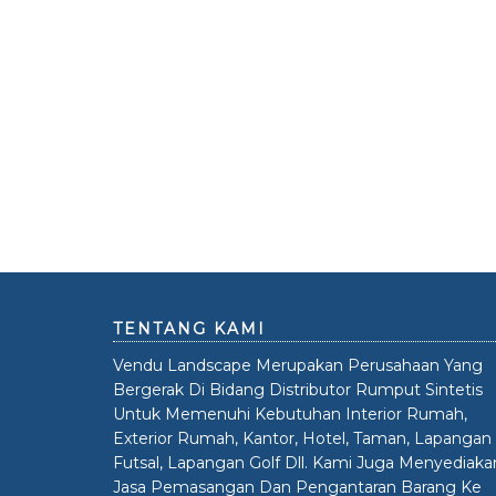
TENTANG KAMI
Vendu Landscape Merupakan Perusahaan Yang
Bergerak Di Bidang Distributor Rumput Sintetis
Untuk Memenuhi Kebutuhan Interior Rumah,
Exterior Rumah, Kantor, Hotel, Taman, Lapangan
Futsal, Lapangan Golf Dll. Kami Juga Menyediaka
Jasa Pemasangan Dan Pengantaran Barang Ke